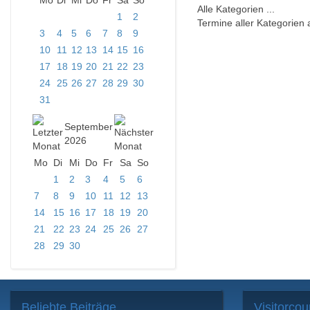
Mo
Di
Mi
Do
Fr
Sa
So
Alle Kategorien ...
1
2
Termine aller Kategorien
3
4
5
6
7
8
9
10
11
12
13
14
15
16
17
18
19
20
21
22
23
24
25
26
27
28
29
30
31
September
2026
Mo
Di
Mi
Do
Fr
Sa
So
1
2
3
4
5
6
7
8
9
10
11
12
13
14
15
16
17
18
19
20
21
22
23
24
25
26
27
28
29
30
Beliebte
Beiträge
Visitorcou