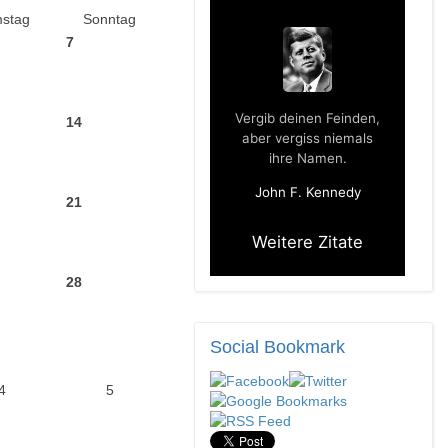
stag
Sonntag
7
14
21
28
Social
Bookmark
4
5