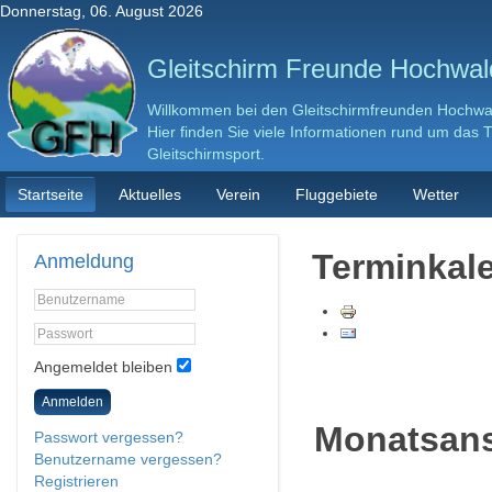
Donnerstag, 06. August 2026
Gleitschirm Freunde Hochwald
Willkommen bei den Gleitschirmfreunden Hochwal
Hier finden Sie viele Informationen rund um das
Gleitschirmsport.
Startseite
Aktuelles
Verein
Fluggebiete
Wetter
Terminkal
Anmeldung
Angemeldet bleiben
Anmelden
Monatsans
Passwort vergessen?
Benutzername vergessen?
Registrieren